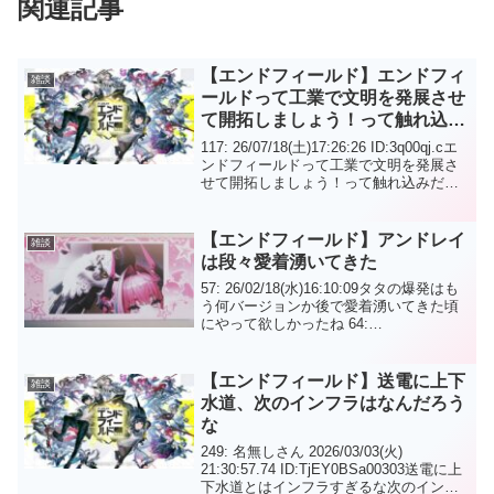
関連記事
【エンドフィールド】エンドフィ
雑談
ールドって工業で文明を発展させ
て開拓しましょう！って触れ込み
だけどぶったけ開拓要素どこなん
117: 26/07/18(土)17:26:26 ID:3q00qj.cエ
だろう？
ンドフィールドって工業で文明を発展さ
せて開拓しましょう！って触れ込みだけ
どぶったけ開拓要素どこなんだろう？電
線置きまわって小規模の物資生成設備を
作ってるくらいしかして...
【エンドフィールド】アンドレイ
雑談
は段々愛着湧いてきた
57: 26/02/18(水)16:10:09タタの爆発はも
う何バージョンか後で愛着湧いてきた頃
にやって欲しかったね 64:
26/02/18(水)16:11:00タタがもう少し役に
立つ描写をはっきりやってくれたらちょ
っとは感情移入出来たか...
【エンドフィールド】送電に上下
雑談
水道、次のインフラはなんだろう
な
249: 名無しさん 2026/03/03(火)
21:30:57.74 ID:TjEY0BSa00303送電に上
下水道とはインフラすぎるな次のインフ