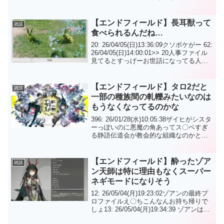
ラはなんだろうな251: 名無しさん
2026/03/03(火) 21:32:24.42 ...
【エンドフィールド】長耳獣って
雑談
食べられるんだね…
20: 26/04/05(日)13:36:09クソボケがー 62:
26/04/05(日)14:00:01>> 20人事ファイル
見てるとすっげーお世話になってる人に
この仕打ちよ…23: 26/04/05(日)13:40:33
長耳獣って食べ...
【エンドフィールド】タロ2だと
雑談
一部の種族間の軋轢みたいなのは
もうなくなってるのかな
396: 26/01/28(水)10:05:38ザイヒがシスタ
ーっぽいのに悪魔の角あってス〇ベすぎ
る静語伝道会が教会的な組織なのかと思
ったら技術者集団だった403:
26/01/28(水)10:07:07>>396昔はラテラー
ノの教会がサル...
【エンドフィールド】酔ったゾア
雑談
ン天師は特に理由もなくスーパー
ネギモードになりそう
12: 26/05/04(月)19:23:02ゾアンの最終プ
ロファイルえ〇ちこんなんお持ち帰りで
しょ13: 26/05/04(月)19:34:39 ゾアンは全
然酔ってないのに酔ってるふりして管理