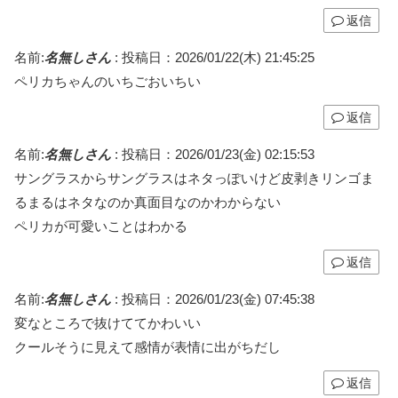
返信
名前:
名無しさん
:
投稿日：2026/01/22(木) 21:45:25
ペリカちゃんのいちごおいちい
返信
名前:
名無しさん
:
投稿日：2026/01/23(金) 02:15:53
サングラスからサングラスはネタっぽいけど皮剥きリンゴま
るまるはネタなのか真面目なのかわからない
ペリカが可愛いことはわかる
返信
名前:
名無しさん
:
投稿日：2026/01/23(金) 07:45:38
変なところで抜けててかわいい
クールそうに見えて感情が表情に出がちだし
返信