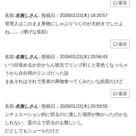
返信
名前:
名無しさん
:
投稿日：2026/01/22(木) 18:20:57
管理人はこのまま果物にしゃぶりつくのが大好きでしたよ
ね……（儚げな笑顔）
返信
名前:
名無しさん
:
投稿日：2026/01/22(木) 20:56:43
いつ目覚めるか分からん状況でリンゴ剥くと茶色くなっちゃ
うから自分用のリンゴだった説
まあそれはそれで患者の果物食べてくみたいな絵面だけど
返信
名前:
名無しさん
:
投稿日：2026/01/22(木) 20:59:55
シチュエーション的に切るのに適した場所が無かったのかも
しれない、皿の上で切るのも難しいし
だとしてもシュールだけど