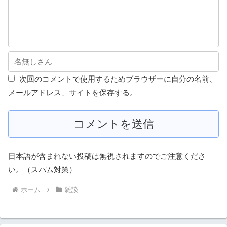
次回のコメントで使用するためブラウザーに自分の名前、
メールアドレス、サイトを保存する。
日本語が含まれない投稿は無視されますのでご注意くださ
い。（スパム対策）
ホーム
雑談