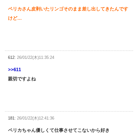
ペリカさん皮剥いたリンゴそのまま差し出してきたんです
けど…
612:
26/01/22(木)11:35:24
>>611
親切ですよね
181:
26/01/22(木)12:41:36
ペリカちゃん優しくて仕事させてこないから好き