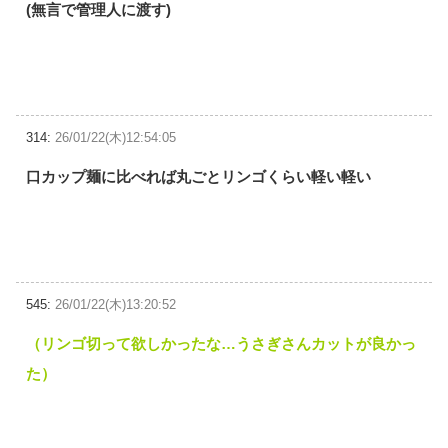
(無言で管理人に渡す)
314:
26/01/22(木)12:54:05
口カップ麺に比べれば丸ごとリンゴくらい軽い軽い
545:
26/01/22(木)13:20:52
（リンゴ切って欲しかったな…うさぎさんカットが良かっ
た）