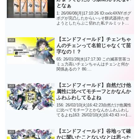
となぁ
1: 26/06/08(月)17:10:26 ID:oxlc4XNYポグ
ポグが完凸したからいっそ餅武器持たせ
ようとしたらぶこ切れた私テルミットカ
ッターの見た目きらい！性能はすき2:
26/06/08(月)17:12:37 ID:UmBwDf...
【エンドフィールド】チェンちゃ
雑談
んのチェンって名前じゃなくて苗
字なの！？
65: 26/01/28(水)17:17:30 この滅茶苦茶コ
ミュ力高いチェンちゃんはチェンと何か
関係あるの？ 86:
26/01/28(水)17:21:43>>65親類ではある実
際の関係はまだ判明してない 90:
26/01/28(水)1...
【エンドフィールド】自然だけ他
雑談
属性に比べてモチーフとかなんか
ふわふわしてるよね
156: 26/02/10(火)16:42:23自然だけ他属性
に比べてモチーフとかなんかふわふわし
てるよね163: 26/02/10(火)16:43:43 >>156
その他が自然にぶち込まれてる感じある
165: 26/02/10(火)16:...
【エンドフィールド】谷地って確
雑談
かに聞いたことないなとは思った