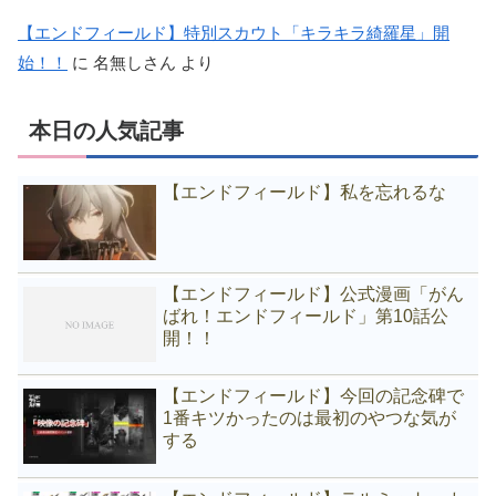
【エンドフィールド】特別スカウト「キラキラ綺羅星」開
始！！
に
名無しさん
より
本日の人気記事
【エンドフィールド】私を忘れるな
【エンドフィールド】公式漫画「がん
ばれ！エンドフィールド」第10話公
開！！
【エンドフィールド】今回の記念碑で
1番キツかったのは最初のやつな気が
する