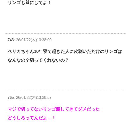
リンゴも🐰にしてよ！
743:
26/01/22(木)13:38:09
ペリカちゃん10年寝て起きた人に皮剥いただけのリンゴは
なんなの？切ってくれないの？
765:
26/01/22(木)13:39:57
マジで切ってないリンゴ渡してきてダメだった
どうしろってんだよ…！