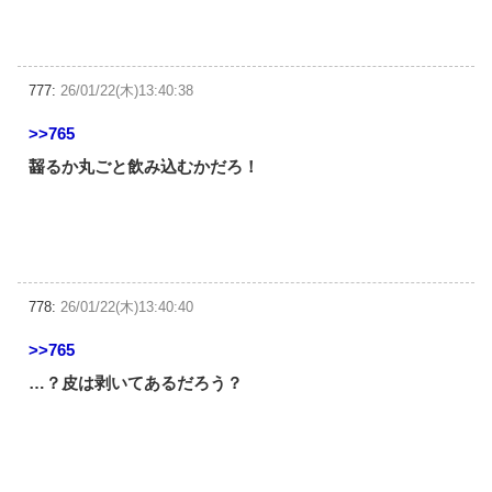
777:
26/01/22(木)13:40:38
>>765
齧るか丸ごと飲み込むかだろ！
778:
26/01/22(木)13:40:40
>>765
…？皮は剥いてあるだろう？