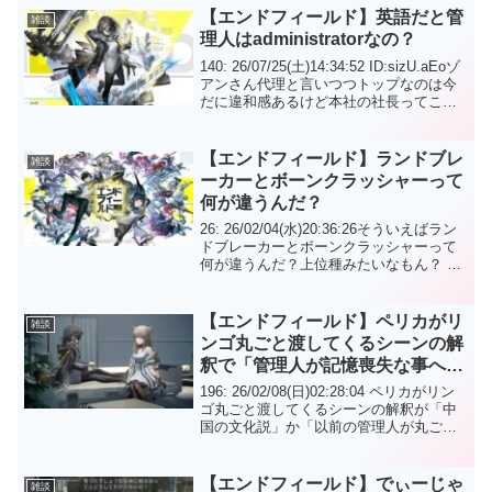
【エンドフィールド】英語だと管
雑談
理人はadministratorなの？
140: 26/07/25(土)14:34:52 ID:sizU.aEoゾ
アンさん代理と言いつつトップなのは今
だに違和感あるけど本社の社長ってこと
は地方の支店の１番偉い奴も本社の社長
だけど地方までは手回らないから代理で
お前地方支店の社長なっ...
【エンドフィールド】ランドブレ
雑談
ーカーとボーンクラッシャーって
何が違うんだ？
26: 26/02/04(水)20:36:26そういえばラン
ドブレーカーとボーンクラッシャーって
何が違うんだ？上位種みたいなもん？ 30:
26/02/04(水)20:37:00>>26ランドブレーカ
ーの一種がボンクラ 32: 26/02/...
【エンドフィールド】ペリカがリ
雑談
ンゴ丸ごと渡してくるシーンの解
釈で「管理人が記憶喪失な事への
ショックで切り分けるのを忘れた
196: 26/02/08(日)02:28:04 ペリカがリン
説」をあまり見ないの悲しい
ゴ丸ごと渡してくるシーンの解釈が「中
国の文化説」か「以前の管理人が丸ごと
食べてた説」ばかりで「管理人が記憶喪
失な事へのショックで切り分けるのを忘
れた説」をあまり見ないのが悲しいン...
【エンドフィールド】でぃーじゃ
雑談