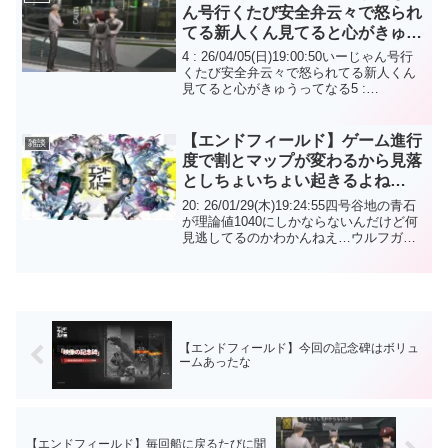
ん号行くたび安全弁云々で怒られ
てる新人くん見てると心がきゅう
ってなる
4 : 26/04/05(日)19:00:50いーじゃん号行
くたび安全弁云々で怒られてる新人くん
見てると心がきゅうってなる5 :
26/04/05(日)19:02:45 社会人トラウマもち
にはきついゲームエンドフィールド110 :
26/0...
【エンドフィールド】ゲーム進行
雑談
度で割とマップが変わるから見落
としちょいちょい起きるよね…
20: 26/01/29(木)19:24:55四号谷地の青石
が理論値1040にしかならないんだけど何
見逃してるのかわかんねえ…ウルフガー
ドのはやったんだけどな34:
26/01/29(木)19:29:50>>20中枢の北に2つ
あるけどやった...
【エンドフィールド】今回の記念碑はボリュ
ームあったな
【エンドフィールド】毎回船に戻るたびに聞