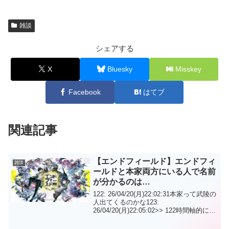
雑談
シェアする
X
Bluesky
Misskey
Facebook
はてブ
関連記事
【エンドフィールド】エンドフィ
雑談
ールドと本家両方にいる人で名前
が分かるのは…
122: 26/04/20(月)22:02:31本家って武陵の
人出てくるのかな123:
26/04/20(月)22:05:02>> 122時間軸的にそ
もそもまだ暖簾わけすらしてないと思う
で134: 26/04/20(月)22:22:16歳の...