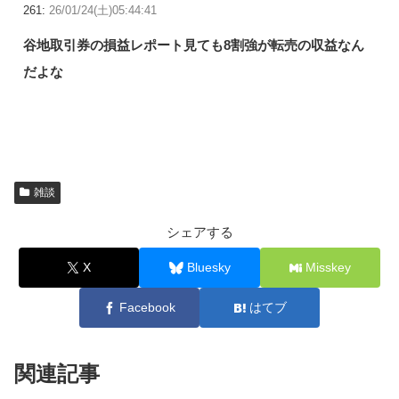
261:
26/01/24(土)05:44:41
谷地取引券の損益レポート見ても8割強が転売の収益なん
だよな
雑談
シェアする
X
Bluesky
Misskey
Facebook
はてブ
関連記事