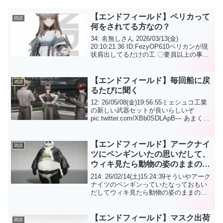
【エンドフィールド】ペリカって
雑談
何をされてる方なの？
34: 名無しさん 2026/03/13(金)
20:10:21.36 ID:FezyOP610ペリカンが現
状肩出してるだけの工 〇要員以上の事し
てないんだけど何をされてる方なの？40:
名無しさん 2026/03/13(金) 20:12:...
【エンドフィールド】毎回船に戻
雑談
るたびに聞く
12: 26/05/08(金)19:56:55ミェシュコ工業
の新しい武器セットが良いらしいぞ
pic.twitter.com/XBb0SDLApB— あまくだ
り (@Msyk_Amakudari) April 13, 2026毎
回船に戻るた...
【エンドフィールド】アークナイ
雑談
ツにペンギンいたの思いだして、
ウィキ見たら動物の姿のままのや
つはすごいやつあったけどまんま
214: 26/02/14(土)15:24:39そういやアーク
パンダのダパンは設定的に超すご
ナイツのペンギンっていたなっておもい
だしてウィキ見たら動物の姿のままのや
いやつなの？
つはすごいやつって記述あってまんまパ
ンダのダパンはエンペラーと一緒で設定
的には超すごいやつなのでは？ 21...
【エンドフィールド】マスク出荷
雑談