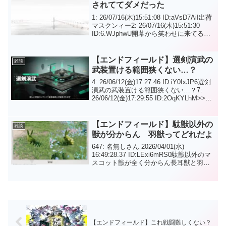
されててダメだった
1: 26/07/16(木)15:51:08 ID:aVsD7AiI出荷
マスクンィー2: 26/07/16(木)15:51:30
ID:6.WJphwU開幕から笑わせに来てるン
ィー！？12: 26/07/16(木)16:01:29 ID:I...
【エンドフィールド】選剣演武の
雑談
武装置ける範囲狭くない…？
4: 26/06/12(金)17:27:46 ID:iY0IxJP6選剣
演武の武装置ける範囲狭くない…？7:
26/06/12(金)17:29:55 ID:2OqKYLhM>>4
何も考えず迫撃砲ふたつ置いたけどもっ
と頭のいいやり方があるよう...
【エンドフィールド】駄獣以外の
雑談
獣が分からん 羽獣ってどれだよ
647: 名無しさん 2026/04/01(水)
16:49:28.37 ID:LExi6mRS0駄獣以外のマ
スコット獣が全く分からん長耳獣と羽獣
ってどれだよ650: 名無しさん
2026/04/01(水) 16:55:06.96 ID:G...
【エンドフィールド】これ戦闘難しくない？